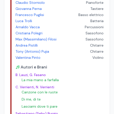
Claudio Storniolo
Pianoforte
Giovanna Perna
Tastiere
Francesco Puglisi
Basso elettrico
Luca Trolli
Batteria
Arnaldo Vacca
Percussioni
Cristiana Polegri
Sassofono
Max (Massimiliano) Filosi
Sassofono
Andrea Pistilli
Chitarre
Tony (Antonio) Pujia
Chitarre
Valentina Pinto
Violino
Autori e Brani
B. Lauzi, G. Fasano
La mia mano a farfalla
C. Verrienti, N. Verrienti
Canzone con le ruote
Di me, di te
Lasciami dove ti pare
Sebastiano (Seby) Burgio