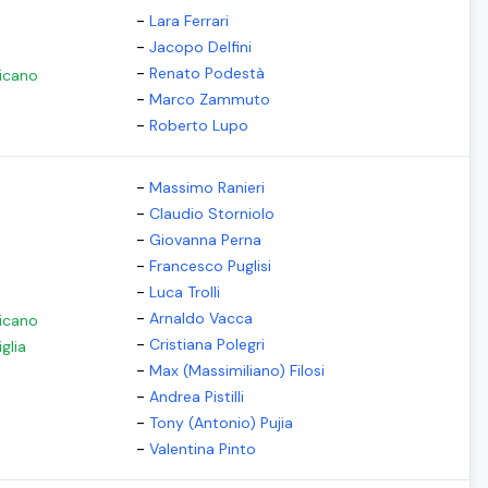
-
Lara Ferrari
-
Jacopo Delfini
-
Renato Podestà
ricano
-
Marco Zammuto
-
Roberto Lupo
-
Massimo Ranieri
-
Claudio Storniolo
-
Giovanna Perna
-
Francesco Puglisi
-
Luca Trolli
-
Arnaldo Vacca
ricano
-
Cristiana Polegri
iglia
-
Max (Massimiliano) Filosi
-
Andrea Pistilli
-
Tony (Antonio) Pujia
-
Valentina Pinto