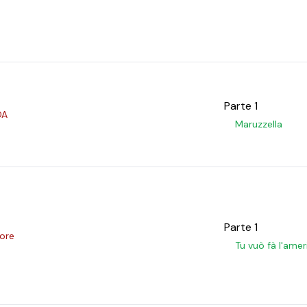
Parte 1
DA
Maruzzella
Parte 1
tore
Tu vuò fà l'ame