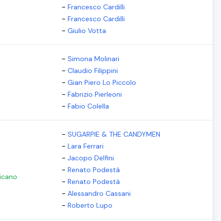
-
Francesco Cardilli
-
Francesco Cardilli
-
Giulio Votta
-
Simona Molinari
-
Claudio Filippini
-
Gian Piero Lo Piccolo
-
Fabrizio Pierleoni
-
Fabio Colella
-
SUGARPIE & THE CANDYMEN
-
Lara Ferrari
-
Jacopo Delfini
-
Renato Podestà
ricano
-
Renato Podestà
-
Alessandro Cassani
-
Roberto Lupo