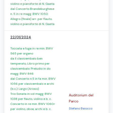
violino e pianoforte di N. Gaeta
dal Concerto Brandeburghese
n. 5 in re magg. BWV 1050:
Allegro (finale) arr. per flauto,
violino e pianoforte di N. Gaeta
22/01/2024
Toccata e fuga in re min. BWV
565 per organo
da Il clavicembalo ben
temperato, Libro primo per
clavicembalo: Preludio in do
magg. BWV 846
dal Concerto n.5 in fa min. BWV
1056 per clavicembalo e archi
(b.c,): Largo (Arioso)
Trio Sonata in sol magg. BWV
Auditorium del
1038 per flauto, violino e b. c.
Parco
Concerto in re min. BWV 1060r
Stefano Baiocco
per violino, oboe, archi e b. c.