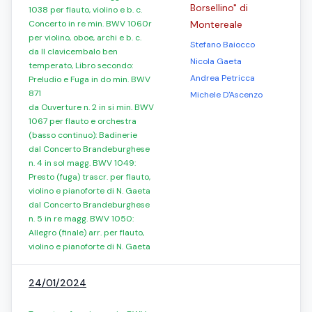
Borsellino" di
1038 per flauto, violino e b. c.
Concerto in re min. BWV 1060r
Montereale
per violino, oboe, archi e b. c.
Stefano Baiocco
da Il clavicembalo ben
Nicola Gaeta
temperato, Libro secondo:
Andrea Petricca
Preludio e Fuga in do min. BWV
871
Michele D'Ascenzo
da Ouverture n. 2 in si min. BWV
1067 per flauto e orchestra
(basso continuo): Badinerie
dal Concerto Brandeburghese
n. 4 in sol magg. BWV 1049:
Presto (fuga) trascr. per flauto,
violino e pianoforte di N. Gaeta
dal Concerto Brandeburghese
n. 5 in re magg. BWV 1050:
Allegro (finale) arr. per flauto,
violino e pianoforte di N. Gaeta
24/01/2024