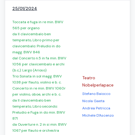
25/01/2024
Toccata e fuga in re min. BWV
565 per organo
da Il clavicembalo ben
temperato, Libro primo per
clavicembalo: Preludio in do
magg. BWV 846
dal Concerto n.5 in fa min. BWV
1056 per clavicembalo e archi
(b.c,): Largo (Arioso)
Trio Sonata in sol magg. BWV
Teatro
1038 per flauto, violino e b. c.
Nobelperlapace
Concerto in re min. BWV 1060r
Stefano Baiocco
per violino, oboe, archi e b. c.
da Il clavicembalo ben
Nicola Gaeta
temperato, Libro secondo:
Andrea Petricca
Preludio e Fuga in do min. BWV
Michele D'Ascenzo
871
da Ouverture n. 2 in si min. BWV
1067 per flauto e orchestra