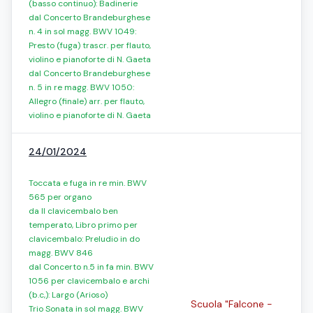
(basso continuo): Badinerie
dal Concerto Brandeburghese
n. 4 in sol magg. BWV 1049:
Presto (fuga) trascr. per flauto,
violino e pianoforte di N. Gaeta
dal Concerto Brandeburghese
n. 5 in re magg. BWV 1050:
Allegro (finale) arr. per flauto,
violino e pianoforte di N. Gaeta
24/01/2024
Toccata e fuga in re min. BWV
565 per organo
da Il clavicembalo ben
temperato, Libro primo per
clavicembalo: Preludio in do
magg. BWV 846
dal Concerto n.5 in fa min. BWV
1056 per clavicembalo e archi
(b.c,): Largo (Arioso)
Scuola "Falcone -
Trio Sonata in sol magg. BWV