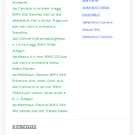
Iaia Forte
Andante
SONORACORDA
da Cantata in mi bem. magg.
BWV 106 (Gottes Zeit ist die
ENSEMBLE
allerbeste Zeit o Actus Tragicus)
Valentino Corvino
per soli, coro e orchestra:
Aoxue Zhu
Sonatina
Valentino Corvino
dal Concerto Brandeburghese
n. 1 in fa magg. BWV 1046:
Adagio
da Messa in si min. BWV 232 per
soli, coro e orchestra: Dona
Nobis Pacem
da Matthäus-Passion BWV 244:
Erbarme dich, mein Gott, aria
dal Concerto in do min. BWV
1060a per violino, oboe, archi e
b. c.: Adagio
da Matthäus-Passion BWV 244:
Wir setzen uns mit Tränen niede
07/10/2022