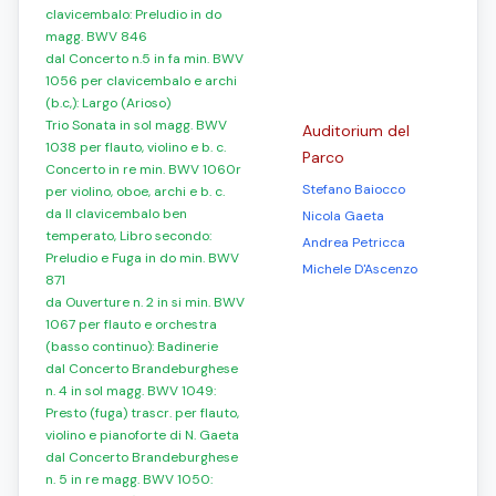
clavicembalo: Preludio in do
magg. BWV 846
dal Concerto n.5 in fa min. BWV
1056 per clavicembalo e archi
(b.c,): Largo (Arioso)
Trio Sonata in sol magg. BWV
Auditorium del
1038 per flauto, violino e b. c.
Parco
Concerto in re min. BWV 1060r
Stefano Baiocco
per violino, oboe, archi e b. c.
da Il clavicembalo ben
Nicola Gaeta
temperato, Libro secondo:
Andrea Petricca
Preludio e Fuga in do min. BWV
Michele D'Ascenzo
871
da Ouverture n. 2 in si min. BWV
1067 per flauto e orchestra
(basso continuo): Badinerie
dal Concerto Brandeburghese
n. 4 in sol magg. BWV 1049:
Presto (fuga) trascr. per flauto,
violino e pianoforte di N. Gaeta
dal Concerto Brandeburghese
n. 5 in re magg. BWV 1050: