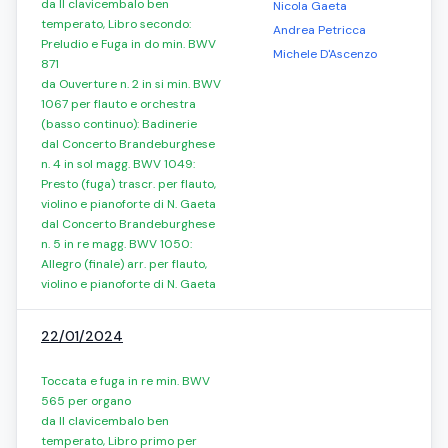
da Il clavicembalo ben
Nicola Gaeta
temperato, Libro secondo:
Andrea Petricca
Preludio e Fuga in do min. BWV
Michele D'Ascenzo
871
da Ouverture n. 2 in si min. BWV
1067 per flauto e orchestra
(basso continuo): Badinerie
dal Concerto Brandeburghese
n. 4 in sol magg. BWV 1049:
Presto (fuga) trascr. per flauto,
violino e pianoforte di N. Gaeta
dal Concerto Brandeburghese
n. 5 in re magg. BWV 1050:
Allegro (finale) arr. per flauto,
violino e pianoforte di N. Gaeta
22/01/2024
Toccata e fuga in re min. BWV
565 per organo
da Il clavicembalo ben
temperato, Libro primo per