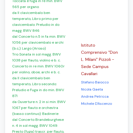
Toccata e fuga in re min. BWV
565 per organo
da Il clavicembalo ben
temperato, Libro primo per
clavicembalo: Preludio in do
magg. BWV 846
dal Concerto n.5 in fa min. BWV
1056 per clavicembalo e archi
Istituto
(b.c,): Largo (Arioso)
Comprensivo "Don
Trio Sonata in sol magg. BWV
L. Milani" Pizzoli -
1038 per flauto, violino e b. c.
Concerto in re min. BWV 1060r
Sede Campus
per violino, oboe, archi e b. c.
Cavallari
da Il clavicembalo ben
Stefano Baiocco
temperato, Libro secondo:
Nicola Gaeta
Preludio e Fuga in do min. BWV
871
Andrea Petricca
da Ouverture n. 2 in si min. BWV
Michele D'Ascenzo
1067 per flauto e orchestra
(basso continuo): Badinerie
dal Concerto Brandeburghese
n. 4 in sol magg. BWV 1049:
Presto (fuga) trascr. per flauto,