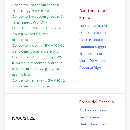
Concerto Brandeburghese n. 3
Auditorium del
in sol magg. BWV 1048
Concerto Brandeburghese n. 2
Parco
in fa magg. BWV 1047
I SOLISTI AQUILANI
Ouverture n. 2 (Suite) in si min.
Daniele Orlando
BWV 1067 per flauto e
orchestra
Paolo Brunello
Concerto in do min. BWV 1060a
Gianluca Saggini
per violino, oboe, archi e b. c.
Francesco Loi
Concerto n. 2 in mi magg. BWV
Maria De Martini
1053 per clavicembalo, archi e
Roberto Rigo
b. c., arr. in re magg. per viola,
archi e b. c.
Concerto in mi magg. BWV 1042
per violino e orchestra
Parco del Castello
Andrea Petricca
Luvi Gallese
19/06/2022
Giulio Sbernardori