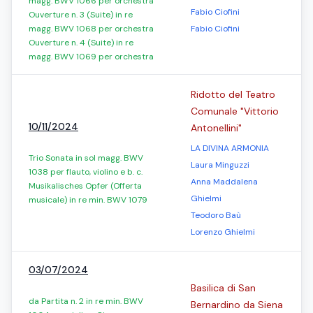
magg. BWV 1066 per orchestra
Fabio Ciofini
Ouverture n. 3 (Suite) in re
magg. BWV 1068 per orchestra
Fabio Ciofini
Ouverture n. 4 (Suite) in re
magg. BWV 1069 per orchestra
Ridotto del Teatro
Comunale "Vittorio
10/11/2024
Antonellini"
LA DIVINA ARMONIA
Trio Sonata in sol magg. BWV
Laura Minguzzi
1038 per flauto, violino e b. c.
Anna Maddalena
Musikalisches Opfer (Offerta
Ghielmi
musicale) in re min. BWV 1079
Teodoro Baù
Lorenzo Ghielmi
03/07/2024
Basilica di San
da Partita n. 2 in re min. BWV
Bernardino da Siena