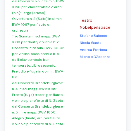
dal Concerto n.5 in fa min. BWV
1056 per clavicembalo e archi
(b.c,): Largo (Arioso)
Ouverture n. 2 (Suite) in si min.
Teatro
BWV 1067 per flauto e
Nobelperlapace
orchestra
Stefano Baiocco
Trio Sonata in sol magg. BWV
1038 per flauto, violino e b. c.
Nicola Gaeta
Concerto in re min. BWV 1060r
Andrea Petricca
per violino, oboe, archi e b. c.
Michele D'Ascenzo
da Il clavicembalo ben
temperato, Libro secondo:
Preludio e Fuga in do min. BWV
871
dal Concerto Brandeburghese
n. 4 in sol magg. BWV 1049:
Presto (fuga) trascr. per flauto,
violino e pianoforte di N. Gaeta
dal Concerto Brandeburghese
n. 5 in re magg. BWV 1050:
Allegro (finale) arr. per flauto,
violino e pianoforte di N. Gaeta