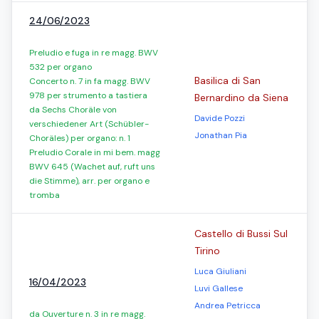
24/06/2023
Preludio e fuga in re magg. BWV
532 per organo
Basilica di San
Concerto n. 7 in fa magg. BWV
978 per strumento a tastiera
Bernardino da Siena
da Sechs Choräle von
Davide Pozzi
verschiedener Art (Schübler-
Jonathan Pia
Choräles) per organo: n. 1
Preludio Corale in mi bem. magg
BWV 645 (Wachet auf, ruft uns
die Stimme), arr. per organo e
tromba
Castello di Bussi Sul
Tirino
Luca Giuliani
16/04/2023
Luvi Gallese
Andrea Petricca
da Ouverture n. 3 in re magg.