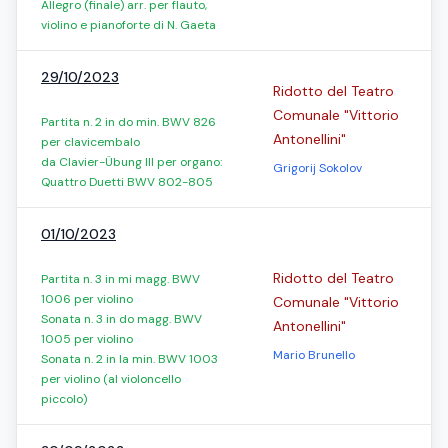
Allegro (finale) arr. per flauto,
violino e pianoforte di N. Gaeta
29/10/2023
Ridotto del Teatro
Comunale "Vittorio
Partita n. 2 in do min. BWV 826
Antonellini"
per clavicembalo
da Clavier-Übung III per organo:
Grigorij Sokolov
Quattro Duetti BWV 802-805
01/10/2023
Ridotto del Teatro
Partita n. 3 in mi magg. BWV
1006 per violino
Comunale "Vittorio
Sonata n. 3 in do magg. BWV
Antonellini"
1005 per violino
Mario Brunello
Sonata n. 2 in la min. BWV 1003
per violino (al violoncello
piccolo)