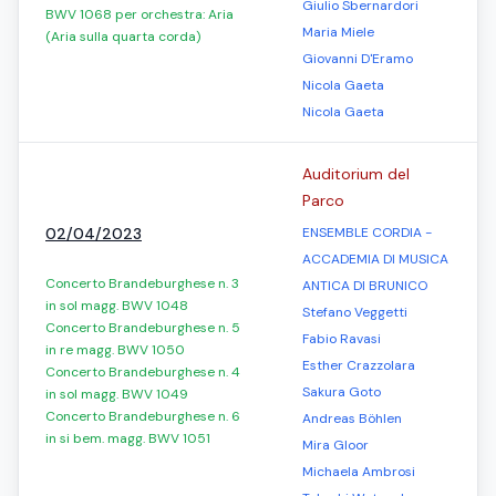
Giulio Sbernardori
BWV 1068 per orchestra: Aria
Maria Miele
(Aria sulla quarta corda)
Giovanni D'Eramo
Nicola Gaeta
Nicola Gaeta
Auditorium del
Parco
02/04/2023
ENSEMBLE CORDIA -
ACCADEMIA DI MUSICA
Concerto Brandeburghese n. 3
ANTICA DI BRUNICO
in sol magg. BWV 1048
Stefano Veggetti
Concerto Brandeburghese n. 5
Fabio Ravasi
in re magg. BWV 1050
Esther Crazzolara
Concerto Brandeburghese n. 4
Sakura Goto
in sol magg. BWV 1049
Concerto Brandeburghese n. 6
Andreas Böhlen
in si bem. magg. BWV 1051
Mira Gloor
Michaela Ambrosi