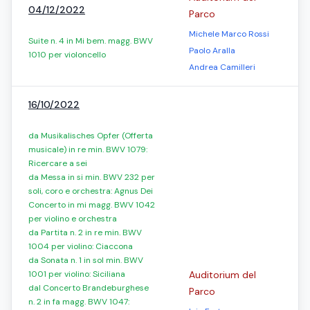
04/12/2022
Parco
Michele Marco Rossi
Suite n. 4 in Mi bem. magg. BWV
Paolo Aralla
1010 per violoncello
Andrea Camilleri
16/10/2022
da Musikalisches Opfer (Offerta
musicale) in re min. BWV 1079:
Ricercare a sei
da Messa in si min. BWV 232 per
soli, coro e orchestra: Agnus Dei
Concerto in mi magg. BWV 1042
per violino e orchestra
da Partita n. 2 in re min. BWV
1004 per violino: Ciaccona
da Sonata n. 1 in sol min. BWV
1001 per violino: Siciliana
Auditorium del
dal Concerto Brandeburghese
Parco
n. 2 in fa magg. BWV 1047: