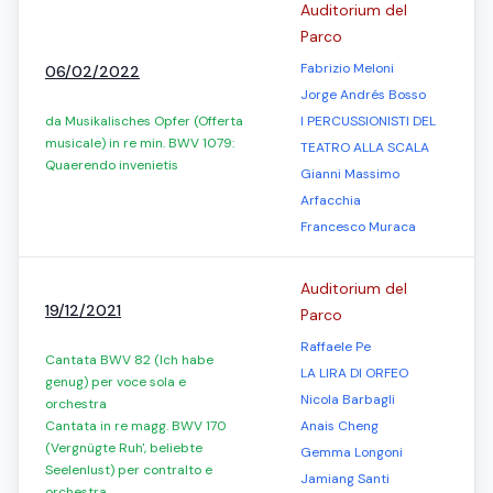
Auditorium del
Parco
Fabrizio Meloni
06/02/2022
Jorge Andrés Bosso
da Musikalisches Opfer (Offerta
I PERCUSSIONISTI DEL
musicale) in re min. BWV 1079:
TEATRO ALLA SCALA
Quaerendo invenietis
Gianni Massimo
Arfacchia
Francesco Muraca
Auditorium del
19/12/2021
Parco
Raffaele Pe
Cantata BWV 82 (Ich habe
LA LIRA DI ORFEO
genug) per voce sola e
Nicola Barbagli
orchestra
Cantata in re magg. BWV 170
Anais Cheng
(Vergnügte Ruh', beliebte
Gemma Longoni
Seelenlust) per contralto e
Jamiang Santi
orchestra