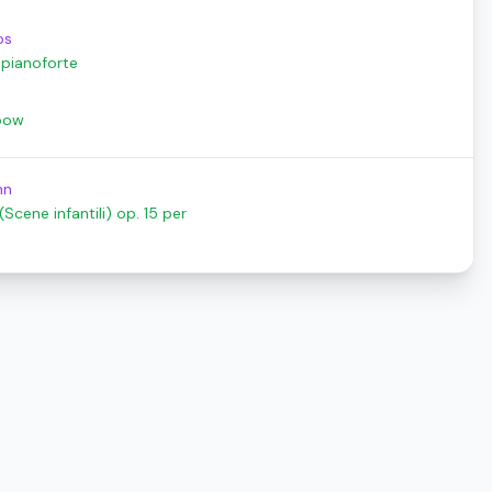
os
r pianoforte
nbow
nn
Scene infantili) op. 15 per