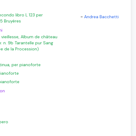
econdo libro L 123 per
-
Andrea Bacchetti
 5 Bruyères
ni
 vieillesse, Album de château
: n. 9b Tarantelle pur Sang
ée de la Procession)
tinua, per pianoforte
 pianoforte
pianoforte
ton
ibero