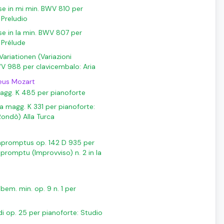
ese in mi min. BWV 810 per
 Preludio
se in la min. BWV 807 per
 Prélude
ariationen (Variazioni
 988 per clavicembalo: Aria
eus Mozart
agg. K 485 per pianoforte
a magg. K 331 per pianoforte:
Rondò) Alla Turca
mpromptus op. 142 D 935 per
promptu (Improvviso) n. 2 in la
 bem. min. op. 9 n. 1 per
di op. 25 per pianoforte: Studio