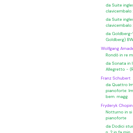
da Suite ingl
clavicembalo:
da Suite ingle
clavicembalo:
da Goldberg-V
Goldberg) BWV
Wolfgang Amad
Rondò in re m
da Sonata in l
Allegretto - (
Franz Schubert
da Quattro I
pianoforte: Im
bem. magg.
Fryderyk Chopin
Notturno in si
pianoforte
da Dodici stu
n. 2 in fa min.