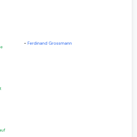
-
Ferdinand Grossmann
ne
t
auf