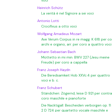
voci
Heinrich Schütz
La verità è nel Signore a sei voci
Antonio Lotti
Crocifixus a otto voci
Wolfgang Amadeus Mozart
Ave Verum Corpus in re magg. K 618 per co
archi e organo, arr. per coro a quattro voci
Johann Sebastian Bach
Mottetto in mi min. BWV 227 (Jesu meine
Freude) per coro a cappella
Franz Joseph Haydn
Die Beredsamkeit Hob XXVc:4 per quattro
voci e b. c.
Franz Schubert
Ständchen: Zögernd, leise D 921 per contra
coro maschile e pianoforte
Die Nacktigall: Bescheiden verborgen op. 11 
2 D 724 per quartetto vocale maschile e