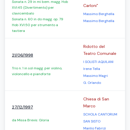
Sonata n. 29 in mi bem. magg. Hob
Carloni"
XVI:45 (Divertimento) per
clavicembalo
Massimo Berghella
Sonata n. 60 in do magg. op. 79
Massimo Berghella
Hob XVI:50 per strumento a
tastiera
Ridotto del
Teatro Comunale
21/06/1998
I SOLISTI AQUILANI
Trio n. 1 in sol magg. per violino,
Irene Tella
violoncello e pianoforte
Massimo Magri
G. Orlando
Chiesa di San
Marco
27/12/1997
SCHOLA CANTORUM
da Missa Brevis: Gloria
SAN SISTO
Manlio Fabrizi