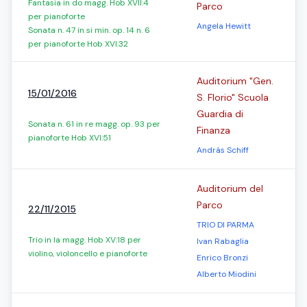
Fantasia in do magg. Hob XVII:4
Parco
per pianoforte
Angela Hewitt
Sonata n. 47 in si min. op. 14 n. 6
per pianoforte Hob XVI:32
Auditorium "Gen.
15/01/2016
S. Florio" Scuola
Guardia di
Sonata n. 61 in re magg. op. 93 per
Finanza
pianoforte Hob XVI:51
András Schiff
Auditorium del
Parco
22/11/2015
TRIO DI PARMA
Trio in la magg. Hob XV:18 per
Ivan Rabaglia
violino, violoncello e pianoforte
Enrico Bronzi
Alberto Miodini