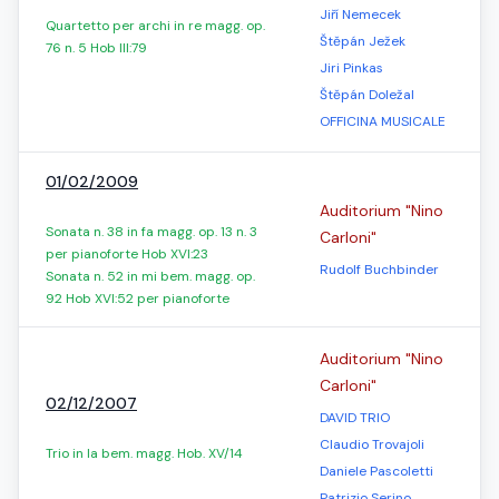
Jiří Nemecek
Quartetto per archi in re magg. op.
Štěpán Ježek
76 n. 5 Hob III:79
Jiri Pinkas
Štěpán Doležal
OFFICINA MUSICALE
01/02/2009
Auditorium "Nino
Sonata n. 38 in fa magg. op. 13 n. 3
Carloni"
per pianoforte Hob XVI:23
Rudolf Buchbinder
Sonata n. 52 in mi bem. magg. op.
92 Hob XVI:52 per pianoforte
Auditorium "Nino
Carloni"
02/12/2007
DAVID TRIO
Claudio Trovajoli
Trio in la bem. magg. Hob. XV/14
Daniele Pascoletti
Patrizio Serino