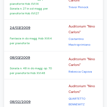
Carloni"
pianoforte Hob XVI:14
Trevor Pinnock
Sonata n. 27 in sol magg. per
pianoforte Hob XVI:27
Auditorium "Nino
24/03/2009
Carloni"
Fantasia in do magg. Hob XVII:4
Costantino
per pianoforte
Mastroprimiano
08/03/2009
Auditorium "Nino
Carloni"
Sonata n. 48 in do magg. op. 70
Rebecca Capova
per pianoforte Hob XVI:48
Auditorium "Nino
Carloni"
QUARTETTO
08/02/2009
BENNEWITZ