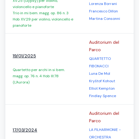
XV:25 (Gypsy) per violino,
Lorenza Borrani
violoncello e pianoforte
Francesco Dillon
Trio in mi bem. magg. op. 86 n. 3
Martina Consonni
Hob XV:29 per violino, violoncello e
pianoforte
Auditorium del
Parco
19/01/2025
QUARTETTO
FIBONACCI
Quartetto per archi in si bem.
Luna De Mol
magg. op. 76 n. 4 Hob III:78
Kryštof Kohout
(L'Aurora)
Elliot Kempton
Findlay Spence
Auditorium del
Parco
17/03/2024
LA FILHARMONIE -
ORCHESTRA