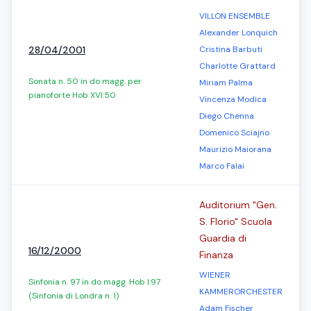
VILLON ENSEMBLE
Alexander Lonquich
28/04/2001
Cristina Barbuti
Charlotte Grattard
Sonata n. 50 in do magg. per
Miriam Palma
pianoforte Hob XVI:50
Vincenza Modica
Diego Chenna
Domenico Sciajno
Maurizio Maiorana
Marco Falai
Auditorium "Gen.
S. Florio" Scuola
Guardia di
16/12/2000
Finanza
WIENER
Sinfonia n. 97 in do magg. Hob I:97
KAMMERORCHESTER
(Sinfonia di Londra n. 1)
Adam Fischer