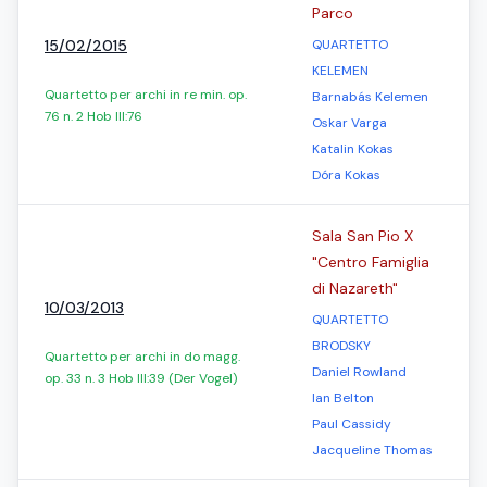
Parco
15/02/2015
QUARTETTO
KELEMEN
Quartetto per archi in re min. op.
Barnabás Kelemen
76 n. 2 Hob III:76
Oskar Varga
Katalin Kokas
Dóra Kokas
Sala San Pio X
"Centro Famiglia
di Nazareth"
10/03/2013
QUARTETTO
BRODSKY
Quartetto per archi in do magg.
Daniel Rowland
op. 33 n. 3 Hob III:39 (Der Vogel)
Ian Belton
Paul Cassidy
Jacqueline Thomas