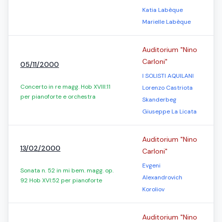
Katia Labèque
Marielle Labèque
Auditorium "Nino
Carloni"
05/11/2000
I SOLISTI AQUILANI
Concerto in re magg. Hob XVIII:11
Lorenzo Castriota
per pianoforte e orchestra
Skanderbeg
Giuseppe La Licata
Auditorium "Nino
13/02/2000
Carloni"
Evgeni
Sonata n. 52 in mi bem. magg. op.
Alexandrovich
92 Hob XVI:52 per pianoforte
Koroliov
Auditorium "Nino