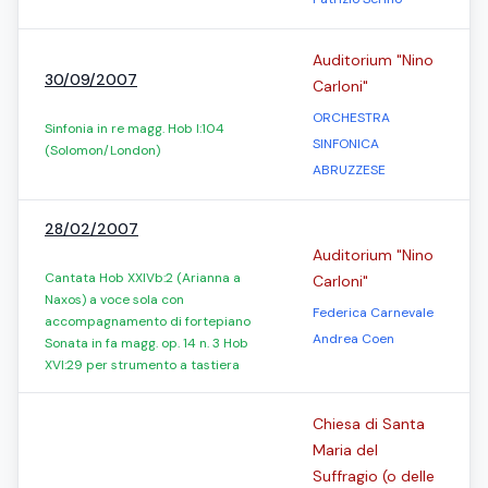
Auditorium "Nino
30/09/2007
Carloni"
ORCHESTRA
Sinfonia in re magg. Hob I:104
SINFONICA
(Solomon/London)
ABRUZZESE
28/02/2007
Auditorium "Nino
Cantata Hob XXIVb:2 (Arianna a
Carloni"
Naxos) a voce sola con
Federica Carnevale
accompagnamento di fortepiano
Andrea Coen
Sonata in fa magg. op. 14 n. 3 Hob
XVI:29 per strumento a tastiera
Chiesa di Santa
Maria del
Suffragio (o delle