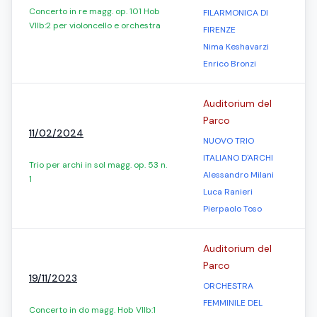
Concerto in re magg. op. 101 Hob
FILARMONICA DI
VIIb:2 per violoncello e orchestra
FIRENZE
Nima Keshavarzi
Enrico Bronzi
Auditorium del
Parco
11/02/2024
NUOVO TRIO
ITALIANO D'ARCHI
Trio per archi in sol magg. op. 53 n.
Alessandro Milani
1
Luca Ranieri
Pierpaolo Toso
Auditorium del
Parco
19/11/2023
ORCHESTRA
FEMMINILE DEL
Concerto in do magg. Hob VIIb:1