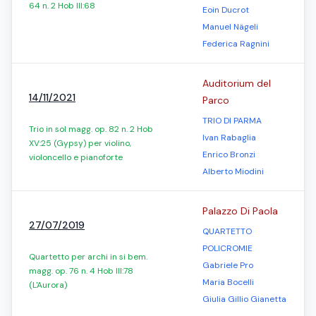
64 n. 2 Hob III:68
Eoin Ducrot
Manuel Nägeli
Federica Ragnini
Auditorium del
14/11/2021
Parco
TRIO DI PARMA
Trio in sol magg. op. 82 n. 2 Hob
Ivan Rabaglia
XV:25 (Gypsy) per violino,
Enrico Bronzi
violoncello e pianoforte
Alberto Miodini
Palazzo Di Paola
27/07/2019
QUARTETTO
POLICROMIE
Quartetto per archi in si bem.
Gabriele Pro
magg. op. 76 n. 4 Hob III:78
Maria Bocelli
(L'Aurora)
Giulia Gillio Gianetta