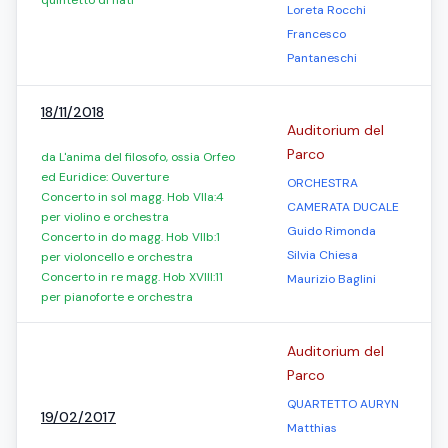
quintetto di fiati
Loreta Rocchi
Francesco
Pantaneschi
18/11/2018
Auditorium del
Parco
da L'anima del filosofo, ossia Orfeo
ed Euridice: Ouverture
ORCHESTRA
Concerto in sol magg. Hob VIIa:4
CAMERATA DUCALE
per violino e orchestra
Guido Rimonda
Concerto in do magg. Hob VIIb:1
Silvia Chiesa
per violoncello e orchestra
Concerto in re magg. Hob XVIII:11
Maurizio Baglini
per pianoforte e orchestra
Auditorium del
Parco
QUARTETTO AURYN
19/02/2017
Matthias