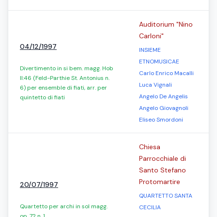
Auditorium "Nino
Carloni"
04/12/1997
INSIEME
ETNOMUSICAE
Divertimento in si bem. magg. Hob
Carlo Enrico Macalli
II:46 (Feld-Parthie St. Antonius n.
Luca Vignali
6) per ensemble di fiati, arr. per
Angelo De Angelis
quintetto di fiati
Angelo Giovagnoli
Eliseo Smordoni
Chiesa
Parrocchiale di
Santo Stefano
Protomartire
20/07/1997
QUARTETTO SANTA
Quartetto per archi in sol magg.
CECILIA
op. 72 n. 1