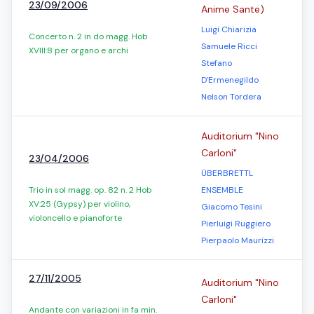
23/09/2006
Anime Sante)
Luigi Chiarizia
Concerto n. 2 in do magg. Hob
Samuele Ricci
XVIII:8 per organo e archi
Stefano
D'Ermenegildo
Nelson Tordera
Auditorium "Nino
Carloni"
23/04/2006
ÜBERBRETTL
Trio in sol magg. op. 82 n. 2 Hob
ENSEMBLE
XV:25 (Gypsy) per violino,
Giacomo Tesini
violoncello e pianoforte
Pierluigi Ruggiero
Pierpaolo Maurizzi
27/11/2005
Auditorium "Nino
Carloni"
Andante con variazioni in fa min.