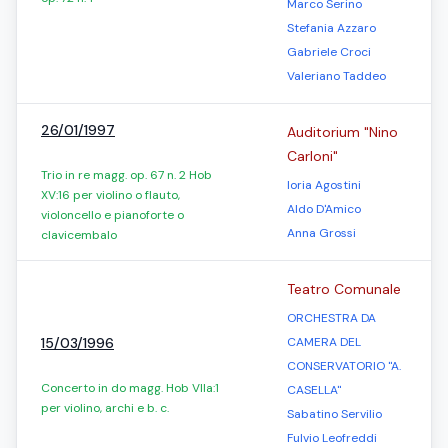
Marco Serino
Stefania Azzaro
Gabriele Croci
Valeriano Taddeo
26/01/1997
Auditorium "Nino
Carloni"
Trio in re magg. op. 67 n. 2 Hob
Ioria Agostini
XV:16 per violino o flauto,
Aldo D'Amico
violoncello e pianoforte o
Anna Grossi
clavicembalo
Teatro Comunale
ORCHESTRA DA
15/03/1996
CAMERA DEL
CONSERVATORIO "A.
Concerto in do magg. Hob VIIa:1
CASELLA"
per violino, archi e b. c.
Sabatino Servilio
Fulvio Leofreddi