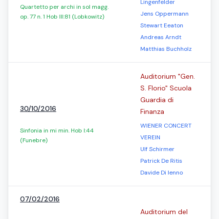
Lingenfelder
Quartetto per archi in sol magg.
Jens Oppermann
op. 77 n. 1 Hob III:81 (Lobkowitz)
Stewart Eeaton
Andreas Arndt
Matthias Buchholz
Auditorium "Gen.
S. Florio" Scuola
Guardia di
30/10/2016
Finanza
WIENER CONCERT
Sinfonia in mi min. Hob I:44
VEREIN
(Funebre)
Ulf Schirmer
Patrick De Ritis
Davide Di Ienno
07/02/2016
Auditorium del