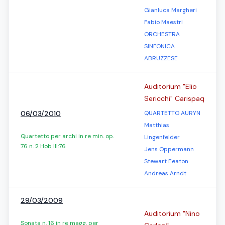
Gianluca Margheri
Fabio Maestri
ORCHESTRA
SINFONICA
ABRUZZESE
Auditorium "Elio
Sericchi" Carispaq
06/03/2010
QUARTETTO AURYN
Matthias
Quartetto per archi in re min. op.
Lingenfelder
76 n. 2 Hob III:76
Jens Oppermann
Stewart Eeaton
Andreas Arndt
29/03/2009
Auditorium "Nino
Sonata n. 16 in re magg. per