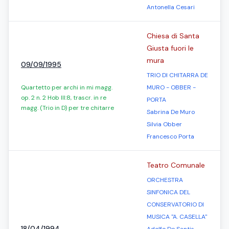
Antonella Cesari
Chiesa di Santa
Giusta fuori le
mura
09/09/1995
TRIO DI CHITARRA DE
Quartetto per archi in mi magg.
MURO - OBBER -
op. 2 n. 2 Hob III:8, trascr. in re
PORTA
magg. (Trio in D) per tre chitarre
Sabrina De Muro
Silvia Obber
Francesco Porta
Teatro Comunale
ORCHESTRA
SINFONICA DEL
CONSERVATORIO DI
MUSICA "A. CASELLA"
18/04/1994