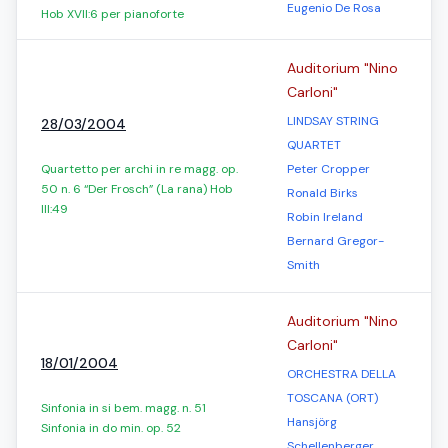
Eugenio De Rosa
Hob XVII:6 per pianoforte
Auditorium "Nino
Carloni"
LINDSAY STRING
28/03/2004
QUARTET
Quartetto per archi in re magg. op.
Peter Cropper
50 n. 6 “Der Frosch” (La rana) Hob
Ronald Birks
III:49
Robin Ireland
Bernard Gregor-
Smith
Auditorium "Nino
Carloni"
18/01/2004
ORCHESTRA DELLA
TOSCANA (ORT)
Sinfonia in si bem. magg. n. 51
Hansjörg
Sinfonia in do min. op. 52
Schellenberger