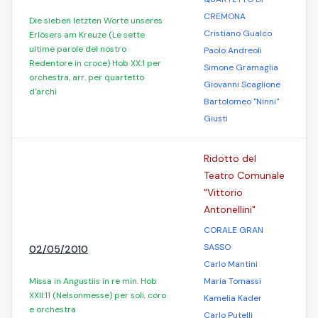
CREMONA
Die sieben letzten Worte unseres
Cristiano Gualco
Erlösers am Kreuze (Le sette
ultime parole del nostro
Paolo Andreoli
Redentore in croce) Hob XX:1 per
Simone Gramaglia
orchestra, arr. per quartetto
Giovanni Scaglione
d'archi
Bartolomeo "Ninni"
Giusti
Ridotto del
Teatro Comunale
"Vittorio
Antonellini"
CORALE GRAN
SASSO
02/05/2010
Carlo Mantini
Missa in Angustiis in re min. Hob
Maria Tomassi
XXII:11 (Nelsonmesse) per soli, coro
Kamelia Kader
e orchestra
Carlo Putelli