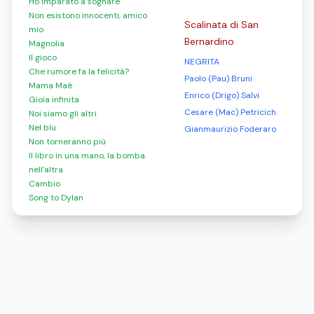
Ho imparato a sognare
Non esistono innocenti, amico
Scalinata di San
mio
Bernardino
Magnolia
Il gioco
NEGRITA
Che rumore fa la felicità?
Paolo (Pau) Bruni
Mama Maé
Enrico (Drigo) Salvi
Gioia infinita
Cesare (Mac) Petricich
Noi siamo gli altri
Nel blu
Gianmaurizio Foderaro
Non torneranno più
Il libro in una mano, la bomba
nell'altra
Cambio
Song to Dylan