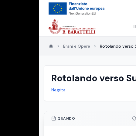
Brani e Opere
Rotolando verso 
Rotolando verso S
Negrita
QUANDO