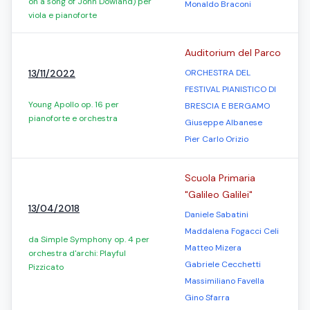
on a song of John Dowland) per
Monaldo Braconi
viola e pianoforte
Auditorium del Parco
13/11/2022
ORCHESTRA DEL
FESTIVAL PIANISTICO DI
Young Apollo op. 16 per
BRESCIA E BERGAMO
pianoforte e orchestra
Giuseppe Albanese
Pier Carlo Orizio
Scuola Primaria
"Galileo Galilei"
13/04/2018
Daniele Sabatini
Maddalena Fogacci Celi
da Simple Symphony op. 4 per
Matteo Mizera
orchestra d'archi: Playful
Gabriele Cecchetti
Pizzicato
Massimiliano Favella
Gino Sfarra