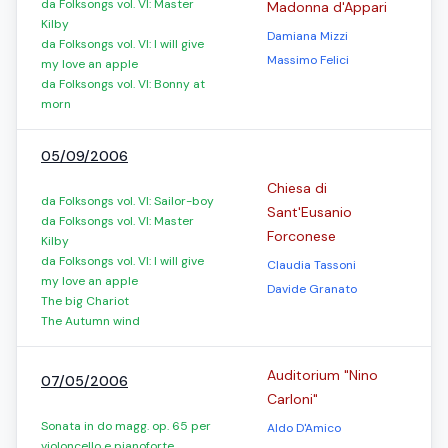
da Folksongs vol. VI: Master
Madonna d'Appari
Kilby
Damiana Mizzi
da Folksongs vol. VI: I will give
Massimo Felici
my love an apple
da Folksongs vol. VI: Bonny at
morn
05/09/2006
Chiesa di
da Folksongs vol. VI: Sailor-boy
Sant'Eusanio
da Folksongs vol. VI: Master
Forconese
Kilby
da Folksongs vol. VI: I will give
Claudia Tassoni
my love an apple
Davide Granato
The big Chariot
The Autumn wind
Auditorium "Nino
07/05/2006
Carloni"
Sonata in do magg. op. 65 per
Aldo D'Amico
violoncello e pianoforte