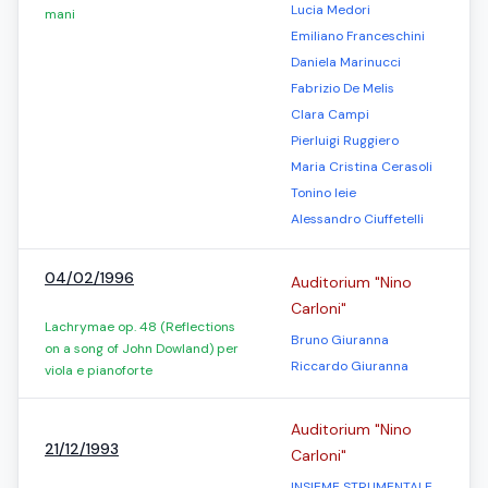
Lucia Medori
mani
Emiliano Franceschini
Daniela Marinucci
Fabrizio De Melis
Clara Campi
Pierluigi Ruggiero
Maria Cristina Cerasoli
Tonino Ieie
Alessandro Ciuffetelli
04/02/1996
Auditorium "Nino
Carloni"
Lachrymae op. 48 (Reflections
Bruno Giuranna
on a song of John Dowland) per
Riccardo Giuranna
viola e pianoforte
Auditorium "Nino
21/12/1993
Carloni"
INSIEME STRUMENTALE