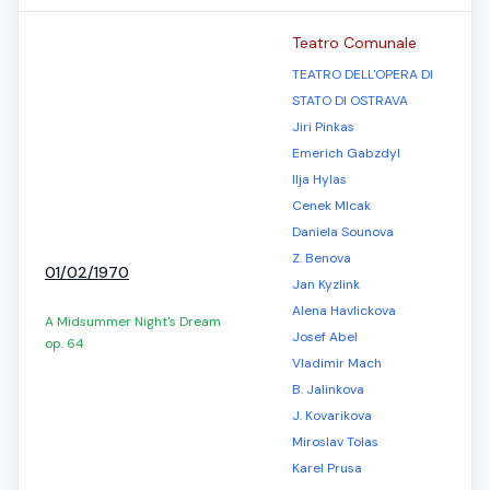
Teatro Comunale
TEATRO DELL'OPERA DI
STATO DI OSTRAVA
Jiri Pinkas
Emerich Gabzdyl
Ilja Hylas
Cenek Mlcak
Daniela Sounova
Z. Benova
01/02/1970
Jan Kyzlink
Alena Havlickova
A Midsummer Night's Dream
Josef Abel
op. 64
Vladimir Mach
B. Jalinkova
J. Kovarikova
Miroslav Tolas
Karel Prusa