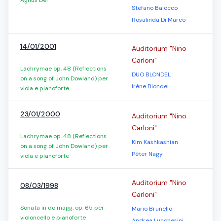
Agnus Dei
Stefano Baiocco
Rosalinda Di Marco
14/01/2001
Auditorium "Nino
Carloni"
Lachrymae op. 48 (Reflections
DUO BLONDEL
on a song of John Dowland) per
Irène Blondel
viola e pianoforte
23/01/2000
Auditorium "Nino
Carloni"
Lachrymae op. 48 (Reflections
Kim Kashkashian
on a song of John Dowland) per
Péter Nagy
viola e pianoforte
Auditorium "Nino
08/03/1998
Carloni"
Sonata in do magg. op. 65 per
Mario Brunello
violoncello e pianoforte
Andrea Lucchesini