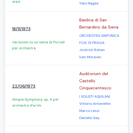
arpa
Yoko Nagae
Basilica di San
Bernardino da Siena
18/11/1973
ORCHESTRA SINFONICA
Variazioni su un tema di Purcell
F.O.K. DI PRAGA
per orchestra
Jindrich Rohan
Ivan Moravec
Auditorium del
Castello
22/06/1973
Cinquecentesco
I SOLISTI AQUILANI
Simple Symphony op. 4 per
Vittorio Antonellini
orchestra d'archi
Marco Lenzi
Daniele Gay