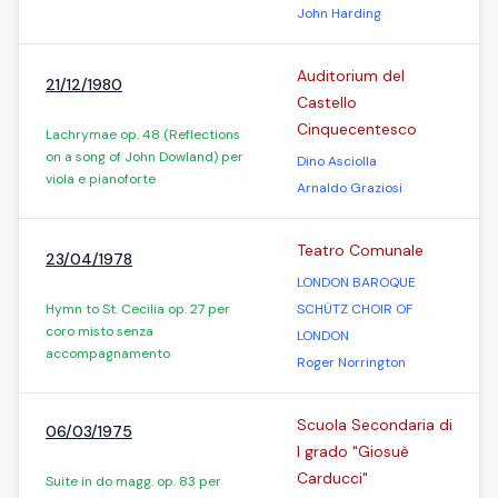
John Harding
Auditorium del
21/12/1980
Castello
Cinquecentesco
Lachrymae op. 48 (Reflections
on a song of John Dowland) per
Dino Asciolla
viola e pianoforte
Arnaldo Graziosi
Teatro Comunale
23/04/1978
LONDON BAROQUE
Hymn to St. Cecilia op. 27 per
SCHÜTZ CHOIR OF
coro misto senza
LONDON
accompagnamento
Roger Norrington
Scuola Secondaria di
06/03/1975
I grado "Giosuè
Carducci"
Suite in do magg. op. 83 per