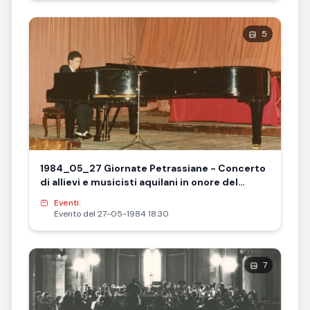
5
1984_05_27 Giornate Petrassiane - Concerto
di allievi e musicisti aquilani in onore del
maestro e tavola rotonda - in foto Franco
Eventi:
Giallonardo, pianoforte
Evento del 27-05-1984 18:30
7