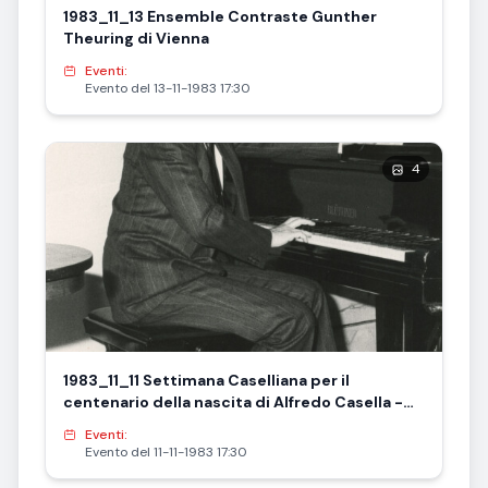
1983_11_13 Ensemble Contraste Gunther
Theuring di Vienna
Eventi:
Evento del 13-11-1983 17:30
4
1983_11_11 Settimana Caselliana per il
centenario della nascita di Alfredo Casella -
Conferenza e concerto di Piero Rattalino - in
Eventi:
foto Rattalino e Ciprelli
Evento del 11-11-1983 17:30