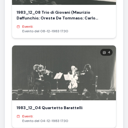
1983_12_08 Trio di Giovani (Maurizio
Daffunchio; Oreste De Tommaso; Carlo
Benedetti) e Giuseppe Scotese in occasione
Eventi:
del 50° anniversario della morte di B. Barattelli
Evento del 08-12-1983 17:30
4
1983_12_04 Quartetto Barattelli
Eventi:
Evento del 04-12-1983 17:30