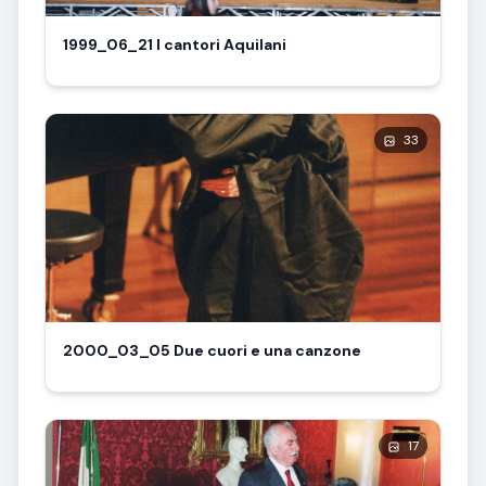
1999_06_21 I cantori Aquilani
33
2000_03_05 Due cuori e una canzone
17