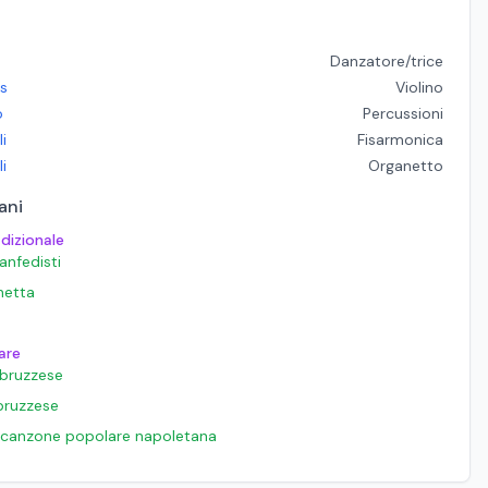
Danzatore/trice
is
Violino
o
Percussioni
i
Fisarmonica
i
Organetto
ani
adizionale
anfedisti
hetta
are
abruzzese
abruzzese
, canzone popolare napoletana