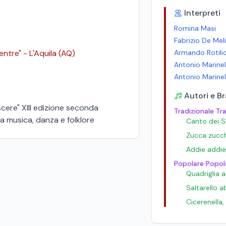
Interpreti
Romina Masi
Fabrizio De Mel
entre" - L'Aquila (AQ)
Armando Rotili
Antonio Marinell
Antonio Marinell
Autori e Br
cere" XIII edizione seconda
Tradizionale Tr
ra musica, danza e folklore
Canto dei S
Zucca zucc
Addie addie
Popolare Popol
Quadriglia 
Saltarello 
Cicerenella