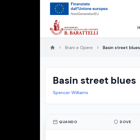
Brani e Opere
Basin street blues
Basin street blues
Spencer Williams
QUANDO
DOVE