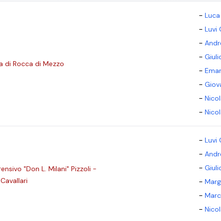
-
Luca 
-
Luvi 
-
Andr
-
Giul
a di Rocca di Mezzo
-
Eman
-
Giov
-
Nico
-
Nico
-
Luvi 
-
Andr
-
Giul
nsivo "Don L. Milani" Pizzoli -
avallari
-
Marg
-
Marc
-
Nico