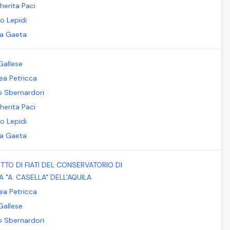
herita Paci
o Lepidi
la Gaeta
Gallese
ea Petricca
io Sbernardori
herita Paci
o Lepidi
la Gaeta
TTO DI FIATI DEL CONSERVATORIO DI
 "A. CASELLA" DELL'AQUILA
ea Petricca
Gallese
io Sbernardori