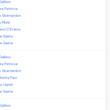
Gallese
ea Petricca
io Sbernardori
a Miele
anni D'Eramo
la Gaeta
la Gaeta
Gallese
ea Petricca
io Sbernardori
herita Paci
o Lepidi
la Gaeta
Gallese