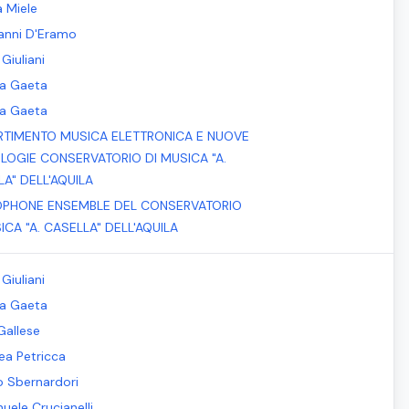
a Miele
anni D'Eramo
Giuliani
la Gaeta
la Gaeta
RTIMENTO MUSICA ELETTRONICA E NUOVE
LOGIE CONSERVATORIO DI MUSICA "A.
A" DELL'AQUILA
OPHONE ENSEMBLE DEL CONSERVATORIO
ICA "A. CASELLA" DELL'AQUILA
Giuliani
la Gaeta
Gallese
ea Petricca
io Sbernardori
uele Crucianelli