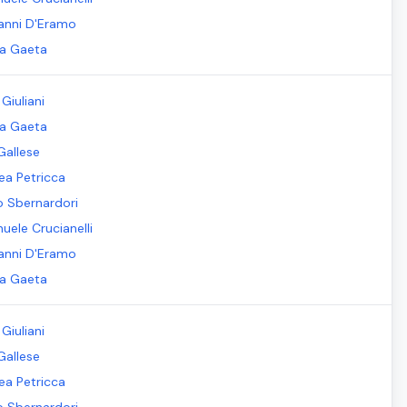
anni D'Eramo
la Gaeta
Giuliani
la Gaeta
Gallese
ea Petricca
io Sbernardori
uele Crucianelli
anni D'Eramo
la Gaeta
Giuliani
Gallese
ea Petricca