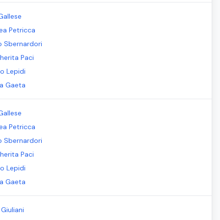
Gallese
ea Petricca
io Sbernardori
herita Paci
o Lepidi
la Gaeta
Gallese
ea Petricca
io Sbernardori
herita Paci
o Lepidi
la Gaeta
Giuliani