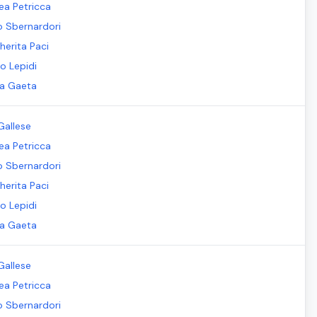
ea Petricca
io Sbernardori
herita Paci
o Lepidi
la Gaeta
Gallese
ea Petricca
io Sbernardori
herita Paci
o Lepidi
la Gaeta
Gallese
ea Petricca
io Sbernardori