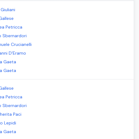
Giuliani
Gallese
ea Petricca
io Sbernardori
uele Crucianelli
anni D'Eramo
la Gaeta
la Gaeta
Gallese
ea Petricca
io Sbernardori
herita Paci
o Lepidi
la Gaeta