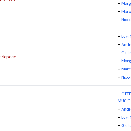
-
Marg
-
Marc
-
Nico
-
Luvi 
-
Andr
-
Giul
erlapace
-
Marg
-
Marc
-
Nico
-
OTTE
MUSICA
-
Andr
-
Luvi 
-
Giul