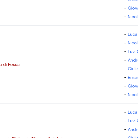
-
Giov
-
Nico
-
Luca 
-
Nico
-
Luvi 
-
Andr
a di Fossa
-
Giul
-
Eman
-
Giov
-
Nico
-
Luca 
-
Luvi 
-
Andr
-