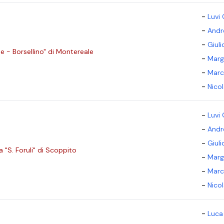
-
Luvi 
-
Andr
-
Giul
e - Borsellino" di Montereale
-
Marg
-
Marc
-
Nico
-
Luvi 
-
Andr
-
Giul
 "S. Foruli" di Scoppito
-
Marg
-
Marc
-
Nico
-
Luca 