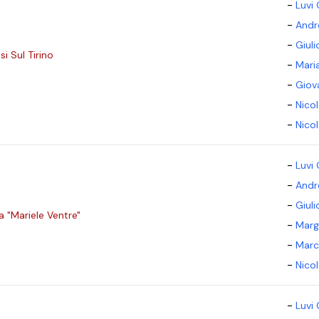
-
Luvi 
-
Andr
-
Giul
si Sul Tirino
-
Mari
-
Giov
-
Nico
-
Nico
-
Luvi 
-
Andr
-
Giul
a "Mariele Ventre"
-
Marg
-
Marc
-
Nico
-
Luvi 