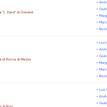
-
Andr
-
Giul
 "L. Dard" di Ovindoli
-
Marg
-
Marc
-
Nico
-
Luvi 
-
Andr
-
Giul
a di Rocca di Mezzo
-
Marg
-
Marc
-
Nico
-
Luvi 
-
Andr
-
Giul
a di Roio