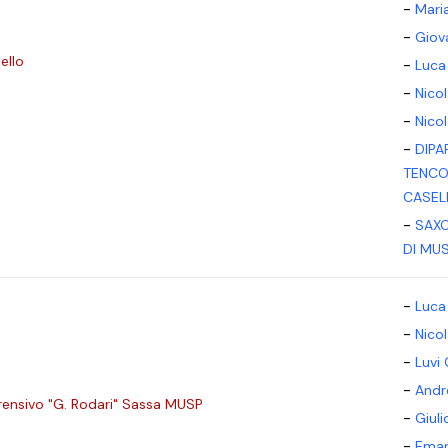
-
Mari
-
Giov
ello
-
Luca 
-
Nico
-
Nico
-
DIPA
TENCO
CASELL
-
SAX
DI MUS
-
Luca 
-
Nico
-
Luvi 
-
Andr
rensivo "G. Rodari" Sassa MUSP
-
Giul
-
Eman