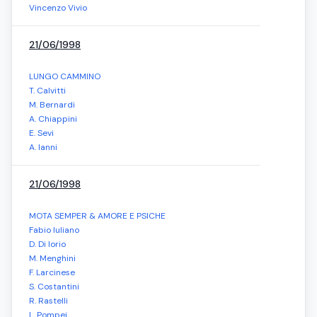
Vincenzo Vivio
21/06/1998
LUNGO CAMMINO
T. Calvitti
M. Bernardi
A. Chiappini
E. Sevi
A. Ianni
21/06/1998
MOTA SEMPER & AMORE E PSICHE
Fabio Iuliano
D. Di Iorio
M. Menghini
F. Larcinese
S. Costantini
R. Rastelli
L. Pompei