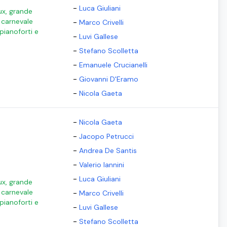
-
Luca Giuliani
ux, grande
l carnevale
-
Marco Crivelli
 pianoforti e
-
Luvi Gallese
-
Stefano Scolletta
-
Emanuele Crucianelli
-
Giovanni D'Eramo
-
Nicola Gaeta
-
Nicola Gaeta
-
Jacopo Petrucci
-
Andrea De Santis
-
Valerio Iannini
-
Luca Giuliani
ux, grande
l carnevale
-
Marco Crivelli
 pianoforti e
-
Luvi Gallese
-
Stefano Scolletta