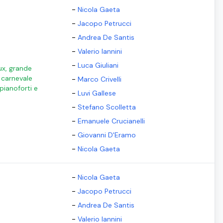
-
Nicola Gaeta
-
Jacopo Petrucci
-
Andrea De Santis
-
Valerio Iannini
-
Luca Giuliani
ux, grande
l carnevale
-
Marco Crivelli
 pianoforti e
-
Luvi Gallese
-
Stefano Scolletta
-
Emanuele Crucianelli
-
Giovanni D'Eramo
-
Nicola Gaeta
-
Nicola Gaeta
-
Jacopo Petrucci
-
Andrea De Santis
-
Valerio Iannini