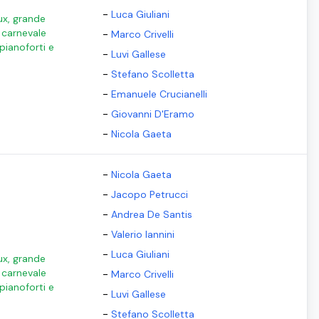
-
Luca Giuliani
ux, grande
l carnevale
-
Marco Crivelli
 pianoforti e
-
Luvi Gallese
-
Stefano Scolletta
-
Emanuele Crucianelli
-
Giovanni D'Eramo
-
Nicola Gaeta
-
Nicola Gaeta
-
Jacopo Petrucci
-
Andrea De Santis
-
Valerio Iannini
-
Luca Giuliani
ux, grande
l carnevale
-
Marco Crivelli
 pianoforti e
-
Luvi Gallese
-
Stefano Scolletta