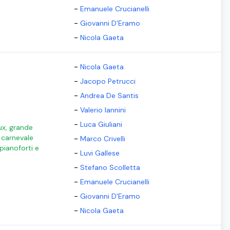
-
Emanuele Crucianelli
-
Giovanni D'Eramo
-
Nicola Gaeta
-
Nicola Gaeta
-
Jacopo Petrucci
-
Andrea De Santis
-
Valerio Iannini
-
Luca Giuliani
ux, grande
l carnevale
-
Marco Crivelli
 pianoforti e
-
Luvi Gallese
-
Stefano Scolletta
-
Emanuele Crucianelli
-
Giovanni D'Eramo
-
Nicola Gaeta