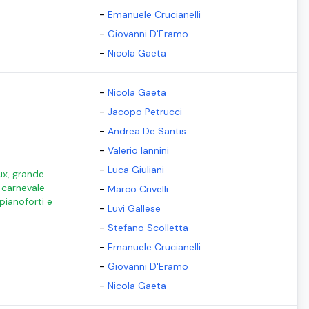
-
Emanuele Crucianelli
-
Giovanni D'Eramo
-
Nicola Gaeta
-
Nicola Gaeta
-
Jacopo Petrucci
-
Andrea De Santis
-
Valerio Iannini
-
Luca Giuliani
ux, grande
l carnevale
-
Marco Crivelli
 pianoforti e
-
Luvi Gallese
-
Stefano Scolletta
-
Emanuele Crucianelli
-
Giovanni D'Eramo
-
Nicola Gaeta