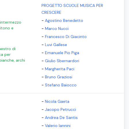
PROGETTO SCUOLE MUSICA PER
CRESCERE
-
Agostino Benedetto
, intermezzo
itono e
-
Marco Nucci
-
Francesco Di Giacinto
-
Luvi Gallese
aestro di
-
Emanuele Pio Piga
ca per
bianche, archi
-
Giulio Sbernardori
-
Margherita Paci
-
Bruno Graziosi
-
Stefano Baiocco
-
Nicola Gaeta
-
Jacopo Petrucci
-
Andrea De Santis
-
Valerio Iannini