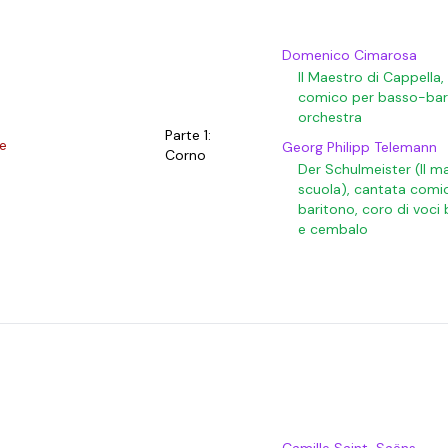
Domenico Cimarosa
Il Maestro di Cappella
comico per basso-bar
orchestra
Parte 1:
e
Georg Philipp Telemann
Corno
Der Schulmeister (Il m
scuola), cantata comi
baritono, coro di voci 
e cembalo