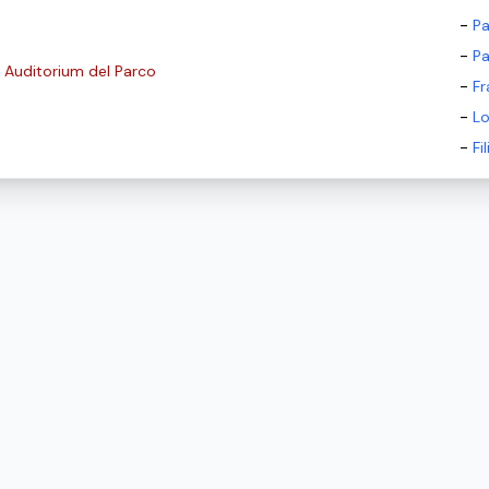
-
Pa
-
Pa
Auditorium del Parco
-
Fr
-
L
-
Fi