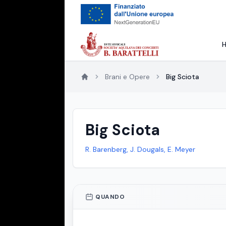
Brani e Opere
Big Sciota
Big Sciota
R. Barenberg, J. Dougals, E. Meyer
QUANDO