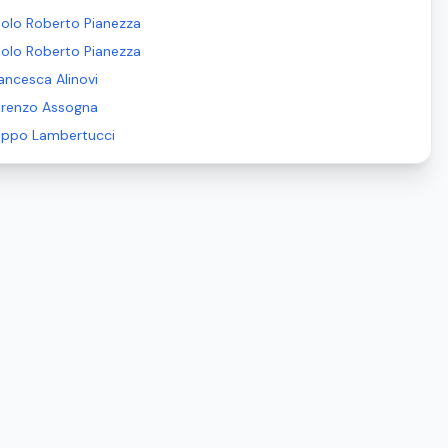
olo Roberto Pianezza
olo Roberto Pianezza
ancesca Alinovi
orenzo Assogna
lippo Lambertucci