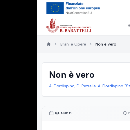
Brani e Opere
Non è vero
Non è vero
A. Fiordispino, D. Petrella, A. Fiordispino "
QUANDO