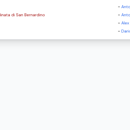
-
Anto
-
linata di San Bernardino
Anto
-
Alex
-
Dario