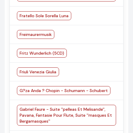
Fratello Sole Sorella Luna
Freimaurermusik
Fritz Wunderlich (5CD)
Friuli Venezia Giulia
G?za Anda ? Chopin - Schumann - Schubert
Gabriel Faure - Suite ''pelleas Et Melisande'',
Pavana, Fantasie Pour Flute, Suite ''masques Et
Bergamasques''